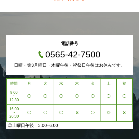
電話番号
0565-42-7500
日曜・第3月曜日・木曜午後・祝祭日午後はお休みです。
時間
月
火
水
木
金
土
祝
9:00
~
◯
◯
◯
◯
◯
◯
◯
12:30
16:00
~
◯
◯
◯
❌
◯
◎
❌
20:30
◎土曜日午後 3:00~6:00